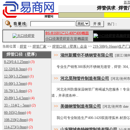
首
焊管供求
焊管
-
热门：
Φ6-Φ168|12*12-400*400|椭圆
小口径薄壁焊管|方管|椭圆管
当前位置：
焊管
>>
焊管厂家
>>
焊管口径（壁厚）企业
>>
219-508(6-16mm)生
焊管口径（壁厚）
>>
湖州新耀华不锈钢管有限公司
[浙江/湖州市 
8-23(0.4-1.25mm)
(3)
专业生产销售300系列不锈钢无缝管，焊管: 304, 316L 321,
12-32(0.8-3mm)
(1)
12-50(1-3.25mm)
(1)
>>
河北昊翔管件制造有限公司
[河北/沧州市 da
16-60(1-3.5mm)
(6)
河北沧州防腐保温钢管厂将竭诚为您服务！专业
16-76(1.5-4mm)
(2)
道，并承揽各种...
20-89(1.5-4.5mm)
(4)
33－114(2－5mm)
(2)
>>
美德钢管制造有限公司
[河北/沧州市 date：2
60-165(2-6mm)
(4)
我公司专业制造生产400-1420双面埋弧米.材质Q235 
108-219(2-8mm)
(0)
114-273(3-9mm)
(2)
>>
山东聊城奇特钢管制造有限公司
[山东/聊城