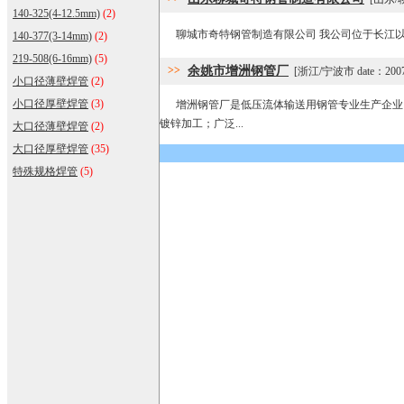
140-325(4-12.5mm)
(2)
聊城市奇特钢管制造有限公司 我公司位于长江以北规模
140-377(3-14mm)
(2)
219-508(6-16mm)
(5)
>>
余姚市增洲钢管厂
[浙江/宁波市 date：2007-3
小口径薄壁焊管
(2)
小口径厚壁焊管
(3)
增洲钢管厂是低压流体输送用钢管专业生产企业
镀锌加工；广泛...
大口径薄壁焊管
(2)
大口径厚壁焊管
(35)
特殊规格焊管
(5)