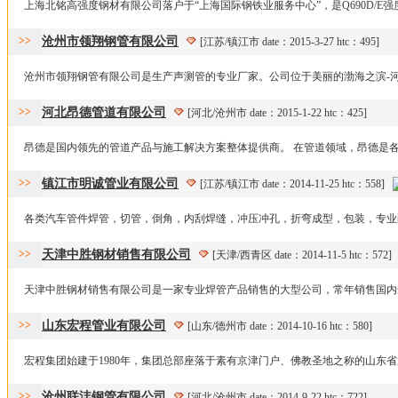
上海北铭高强度钢材有限公司落户于“上海国际钢铁业服务中心”，是Q690D/E强度钢板
>>
沧州市领翔钢管有限公司
[江苏/镇江市 date：2015-3-27 htc：495]
沧州市领翔钢管有限公司是生产声测管的专业厂家。公司位于美丽的渤海之滨-河北
>>
河北昂德管道有限公司
[河北/沧州市 date：2015-1-22 htc：425]
昂德是国内领先的管道产品与施工解决方案整体提供商。 在管道领域，昂德是各工
>>
镇江市明诚管业有限公司
[江苏/镇江市 date：2014-11-25 htc：558]
各类汽车管件焊管，切管，倒角，内刮焊缝，冲压冲孔，折弯成型，包装，专业配套
>>
天津中胜钢材销售有限公司
[天津/西青区 date：2014-11-5 htc：572
天津中胜钢材销售有限公司是一家专业焊管产品销售的大型公司，常年销售国内知名厂家
>>
山东宏程管业有限公司
[山东/德州市 date：2014-10-16 htc：580]
宏程集团始建于1980年，集团总部座落于素有京津门户、佛教圣地之称的山东省庆
>>
沧州联沣钢管有限公司
[河北/沧州市 date：2014-9-22 htc：722]