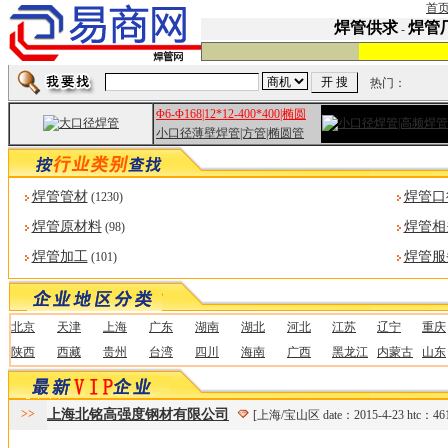
首
焊管供求
焊管
-
热门：
Φ6-Φ168|12*12-400*400|椭圆
小口径薄壁焊管|方管|椭圆管
焊管管材
焊管口
(1230)
焊管原材料
焊管相
(98)
焊管加工
焊管服
(101)
北京
天津
上海
广东
湖南
湖北
河北
江苏
辽宁
重庆
陕西
西藏
贵州
台湾
四川
海南
广西
黑龙江
内蒙古
山东
>>
上海北铭高强度钢材有限公司
[上海/宝山区 date：2015-4-23 htc：46