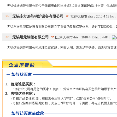
无锡锦润钢管有限公司位于无锡惠山区洛社镇312国道张镇段(洛社交警中队东隔壁
>>
无锡东方热能锅炉设备有限公司
[江苏/无锡市 date：2010-4-13 htc
无锡东方热能锅炉设备有限公司建立了有效的质量保证体系，通过了ISO9001：20
>>
无锡熠元钢管有限公司
[江苏/无锡市 date：2010-4-13 htc：4784]
无锡熠元钢管有限公司地理位置优越，南临太湖、东近沪宁铁路、西近锡宜高速出口
1、确定谁是买家：
下游行业公司都是您的买家！ 例如： 焊管生产商可能会买您的带钢用于生产
2、去找这些买家：
(1) 按产品名搜索 如，在搜索框里输入“焊管”，点击“搜索公司”按钮即可。
(2) 按行业类别逐层浏览 如，先点击“焊管”打开一个页面，再点击页面上的“