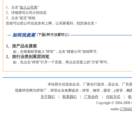
1、点击“
加入公司库
”
2、详细填写公司介绍信息
3、点击“提交”按钮
您就可以把公司信息发布上网，让买家看到，找您谈生意！
1、按产品名搜索
如，在搜索框里输入“焊管”，点击“搜索公司”按钮即可。
2、按行业类别逐层浏览
如，先点击“焊管”打开一个页面，再点击页面上的“方管”即可。
本站部分信息由企业、厂家自行提供，该企业、厂负
我要焊管网为焊管厂，焊管企业免费提供：焊管，钢管，圆管，p形管，椭
关于我们
|
联系我们
|
广告合作
|
付款方式
|
使
Copyright © 2004-2008 w
mailto:
173044