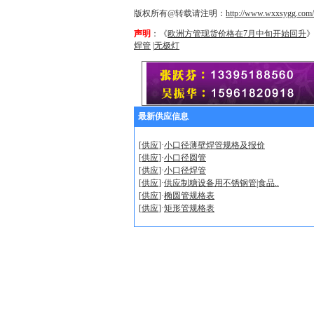
版权所有@转载请注明：
http://www.wxxsygg.com
声明
：《
欧洲方管现货价格在7月中旬开始回升
焊管
|
无极灯
最新供应信息
[
供应
]·
小口径薄壁焊管规格及报价
[
供应
]·
小口径圆管
[
供应
]·
小口径焊管
[
供应
]·
供应制糖设备用不锈钢管|食品..
[
供应
]·
椭圆管规格表
[
供应
]·
矩形管规格表