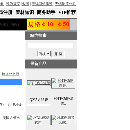
导航
|
设为首页
|
收藏
|
无锡网站建设
|
无锡物流公司
|
员注册
管材知识
商务助手
VIP推荐
-
-
-
|
站内搜索
最新产品
放入公文包
304不锈钢焊
Q235方矩管
管..
7、8、9月提
，美国方管市