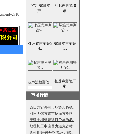
57*2.5螺旋式
河北声测管50
声..
螺..
w.asp?id=2710
钳压式声测管5
螺旋式声测管
4..
5..
桩基声测管厂
超声波检测管 ..
家..
市场行情
·
29日方管外围市场逐步趋稳..
·
31日无锡方管市场面方价格..
·
天津大棚钢管近日价格为45..
·
地暖施工中应尽力避免管材..
·
沧州钢管/神舟钢管/河北螺..