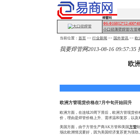
Φ6-Φ168|12*12-400*
小口径薄壁焊管|方管|
当前位置：
首页
>>
行业新闻
>>
国外资讯
>>
欧
我要焊管网2013-08-16 09:57:35
欧
欧洲方管现货价格在7月中旬开始回升
欧洲方面，在连续20周下滑后，欧洲方管现货价
价，理由是焊管价格上升、需求温和复苏，以及
美国方面，由于方管生产商AK方管和美国
方管
场比欧洲情况要好，因为美国经济复苏更为强劲