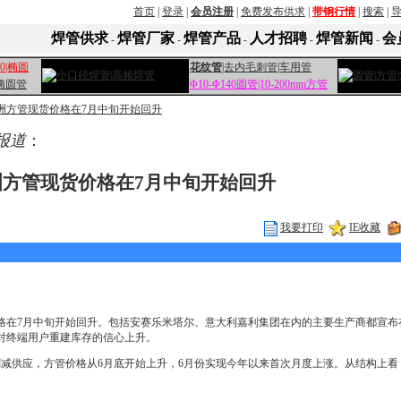
首页
|
登录
|
会员注册
|
免费发布供求
|
带钢行情
|
搜索
|
焊管供求
焊管厂家
焊管产品
人才招聘
焊管新闻
会
-
-
-
-
-
400|椭圆
花纹管
|去内毛刺管|车用管
椭圆管
Φ10-Φ140圆管|10-200mm方管
洲方管现货价格在7月中旬开始回升
 报道
：
洲方管现货价格在7月中旬开始回升
我要打印
IE收藏
格在7月中旬开始回升。包括安赛乐米塔尔、意大利嘉利集团在内的主要生产商都宣布在
对终端用户重建库存的信心上升。
削减供应，方管价格从6月底开始上升，6月份实现今年以来首次月度上涨。从结构上看
。