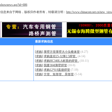
/shownews.asp?id=686
》信息来自于网络，版权归作者所有，转载请注明：
http://www.chinacom.net.cn/new_vie
最新求购信息
[
求购
]
厚壁方管厚壁大小头锥体管
(4-27)
[
求购
]
求购直径25-32厚2.5焊管..
(4-14)
[
求购
]
求购HC340LA材质的焊管..
(10-11)
[
求购
]
我要304l薄壁焊管
(10-9)
[
求购
]
求购12*0.9直缝焊管
(7-19)
[
求购
]
方管、矩形管、异形管
(5-14)