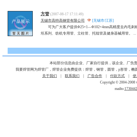
方管
(2007-08-17 17:11:49)
无锡市高特高钢管有限公司
[无锡市/江苏]
可为广大客户提供Φ25×1―Φ102×4mm高精度去内毛
坯系列、纺机专用管、立柱管、托辊管及健身器械用管。 ...
本站部分信息由企业、厂家自行提供，该企业、厂负
我要焊管网为焊管厂，焊管企业免费提供：焊管，钢管，圆管，p形管，椭
关于我们
|
联系我们
|
广告合作
|
付款方式
|
使
Copyright © 2004-2008 w
mailto:
173044