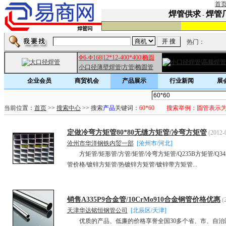
首
焊管供求
焊管
-
热门：
Φ6-Φ168|12*12-400*400|椭圆
小口径薄壁焊管|方管|椭圆管
企业会员
商贸机会
产品展示
行业新闻
展
当前位置：
首页
>>
搜索中心
>> 搜索
产品
关键词：
60*60
搜索举例：圆管表示为：Φ
定做冷弯方矩管80*80无缝方矩管/冷弯方矩管
(2012-
沧州市华洋钢铁内贸一部
[沧州市/河北]
方矩管/矩形管/方管/矩管/冷弯方矩管/Q235B方矩管/Q3
管价格/镀锌方矩管/热镀锌方矩管/镀锌带方矩管...
销售A335P9合金管/10CrMo910合金钢管价格优惠
(
天津华达铭恒钢管公司
[北辰区/天津]
优质的产品、低廉的价格享誉全国30多个省、市、自治区，