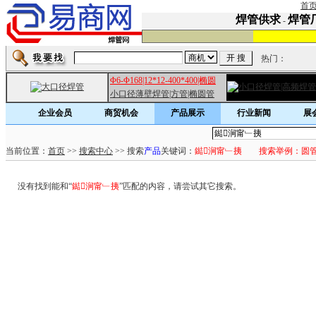
首
焊管供求
焊管
-
热门：
Φ6-Φ168|12*12-400*400|椭圆
小口径薄壁焊管|方管|椭圆管
企业会员
商贸机会
产品展示
行业新闻
展
当前位置：
首页
>>
搜索中心
>> 搜索
产品
关键词：
鐑涧甯﹂挗
搜索举例：圆管表
没有找到能和“
鐑涧甯﹂挗
”匹配的内容，请尝试其它搜索。