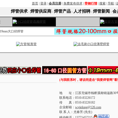
首页
|
登录
|
会员注册
|
免费发布供求
|
带钢行情
|
搜索
|
导航
|
焊管供求
焊管供应商
焊管产品
人才招聘
焊管新闻
会
-
-
-
-
-
219mm大口径焊管
(与我联系时，请说明是在“我要焊管网”
地 址：江苏无锡市钱桥溪南锦溢路30
联系电话：0510-83226172
传 真：0510-83226182
企业邮箱：
wxjielong@126.com
联 系 人：尤春芳 (先生)
移动电话：13771457215