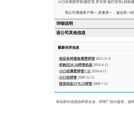
小口径薄壁焊管(圆艺管.罗马管.拖巴管等),特殊
我公司遵循客户第一,质量第一，诚信第一的原
详细说明
该公司其他信息
最新供求信息
·
供应各种规格薄壁焊管
2013-11-9
·
求购旧20-28焊管机组
2010-4-11
·
小口径薄壁焊管7-32
2010-4-11
·
小口径焊管
2009-12-11
·
现货供应15*0.25焊管
2009-7-21
本站部分信息由焊管企业、焊管厂自行提供，该