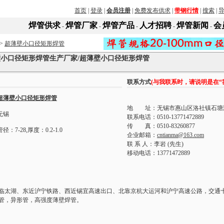
首页
|
登录
|
会员注册
|
免费发布供求
|
带钢行情
|
搜索
|
焊管供求
焊管厂家
焊管产品
人才招聘
焊管新闻
会
-
-
-
-
-
>
超薄壁小口径矩形焊管
小口径矩形焊管生产厂家/超薄壁小口径矩形焊管
联系方式
(与我联系时，请说明是在“
超薄壁小口径矩形焊管
地 址：无锡市惠山区洛社镇石塘
无锡
联系电话：0510-13771472889
传 真：0510-83260877
管径：7-28,厚度：0.2-1.0
企业邮箱：
cntianma@163.com
联 系 人：李岩 (先生)
移动电话：13771472889
临太湖、东近沪宁铁路、西近锡宜高速出口、北靠京杭大运河和沪宁高速公路，交通
，异形管，高强度薄壁焊管。