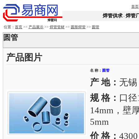
首页
焊管供求
焊管
-
位置：
首页
>>
产品展示
>>
焊管管材
>>
圆形焊管
>>
圆管
圆管
产品图片
名 称：
圆管
产 地：
无锡
规 格：
口径1
14mm，壁厚0
5mm
价 格：
4300