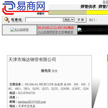
首
焊管供求
焊管
-
热门：
Φ6-Φ168|12*12-400*400|椭圆
小口径薄壁焊管|方管|椭圆管
天津市瀚达钢管有限公司
徐先生
先生
·
主营业务：
10CrMoAL 09CRCUSB 合金管 合10#、20#、45#、2
0G、40Cr、20Gr、Q195、Q215、Q235、Q345B、Q345C、Q34
·
电话：
022-87916710
·
传真：
-
·
邮箱：
tianjinas2011@163.com
·
地址：
天津市宝坻县